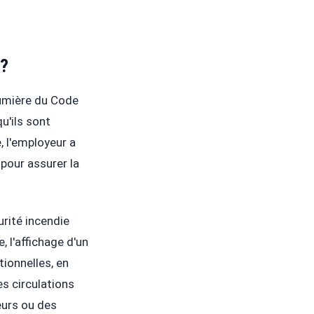
 ?
lumière du Code
u'ils sont
, l'employeur a
pour assurer la
rité incendie
, l'affichage d'un
ionnelles, en
s circulations
eurs ou des