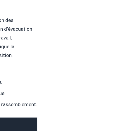
ion des
an d'évacuation
avail,
ique la
ition.
s.
ue.
de rassemblement.