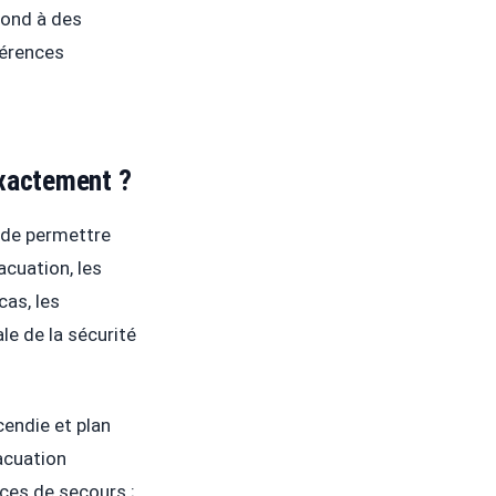
pond à des
férences
exactement ?
n de permettre
cuation, les
cas, les
ale de la sécurité
cendie et plan
acuation
ices de secours ;