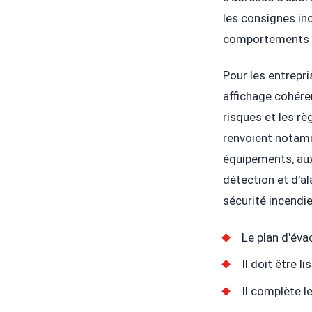
les consignes inc
comportements 
Pour les entrepri
affichage cohéren
risques et les rè
renvoient notamm
équipements, au
détection et d'a
sécurité incendie
Le plan d'éva
Il doit être l
Il complète l