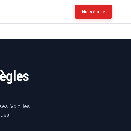
Nous écrire
règles
es. Voici les
ques.