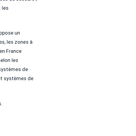
 les
suppose un
es, les zones à
 en France
selon les
 systèmes de
 et systèmes de
s.