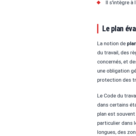
Il s'intègre à
Le plan éva
La notion de
pla
du travail, des r
concernés, et des
une obligation g
protection des tr
Le Code du trava
dans certains éta
plan est souvent
particulier dans
longues, des zon