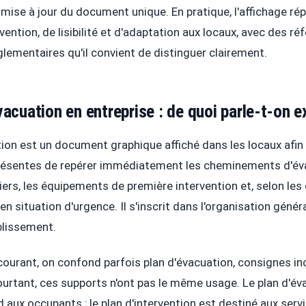
 mise à jour du document unique. En pratique, l'affichage ré
ention, de lisibilité et d'adaptation aux locaux, avec des ré
lementaires qu'il convient de distinguer clairement.
vacuation en entreprise : de quoi parle-t-on 
tion est un document graphique affiché dans les locaux afi
résentes de repérer immédiatement les cheminements d'éva
liers, les équipements de première intervention et, selon les 
en situation d'urgence. Il s'inscrit dans l'organisation génér
blissement.
courant, on confond parfois plan d'évacuation, consignes in
Pourtant, ces supports n'ont pas le même usage. Le plan d'év
 aux occupants ; le plan d'intervention est destiné aux serv