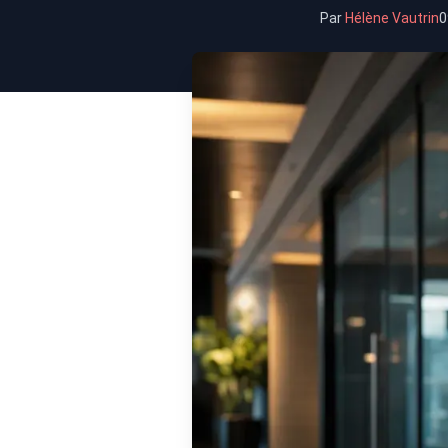
Par
Hélène Vautrin
0