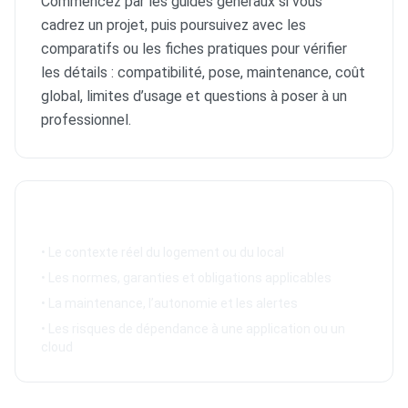
Commencez par les guides généraux si vous
cadrez un projet, puis poursuivez avec les
comparatifs ou les fiches pratiques pour vérifier
les détails : compatibilité, pose, maintenance, coût
global, limites d’usage et questions à poser à un
professionnel.
À vérifier avant décision
• Le contexte réel du logement ou du local
• Les normes, garanties et obligations applicables
• La maintenance, l’autonomie et les alertes
• Les risques de dépendance à une application ou un
cloud