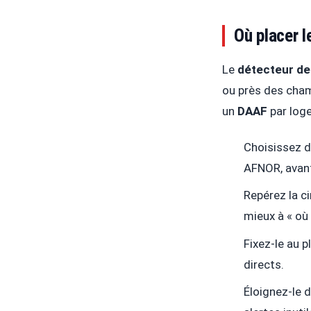
Où placer l
Le
détecteur d
ou près des chamb
un
DAAF
par loge
Choisissez 
AFNOR, avant
Repérez la c
mieux à « où
Fixez-le au p
directs.
Éloignez-le d