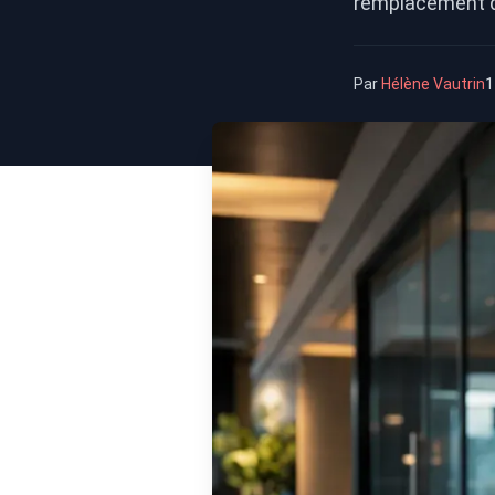
remplacement d
Par
Hélène Vautrin
1