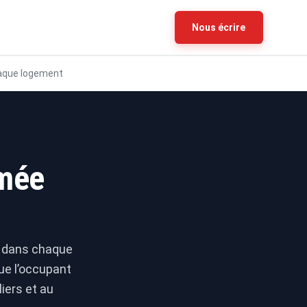
Nous écrire
haque logement
umée
é dans chaque
que l’occupant
iers et au