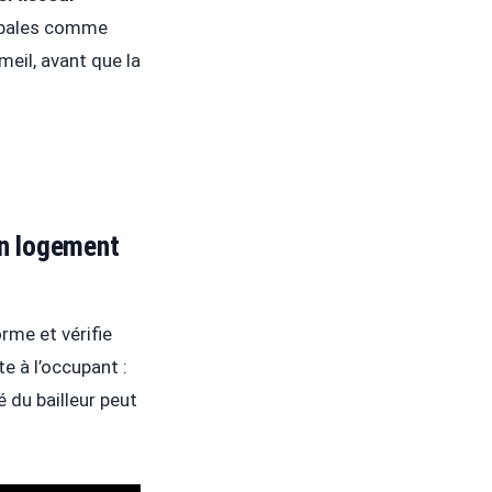
cipales comme
eil, avant que la
 un logement
rme et vérifie
te à l’occupant :
é du bailleur peut