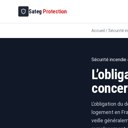
Sateg
Protection
Accueil
/
Sécurité i
Sécurité incendie 
L’obli
concer
L’obligation du
logement en Fran
veille générale