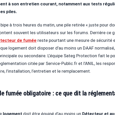
ment à son entretien courant, notamment aux tests réguli
s piles.
bipe à trois heures du matin, une pile retirée « juste pour dor
ntent souvent les utilisateurs sur les forums. Derrière ce g
tecteur de fumée
reste pourtant une mesure de sécurité e
que logement doit disposer d’au moins un DAAF normalisé, q
rincipale ou secondaire. L’équipe Sateg Protection fait le po
réglementation citée par Service-Public.fr et l’ANIL, les respo
ire, l’installation, l’entretien et le remplacement.
e fumée obligatoire : ce que dit la réglement
ue
logement
doit être équipé d’
au moins
un
Détecteur et av