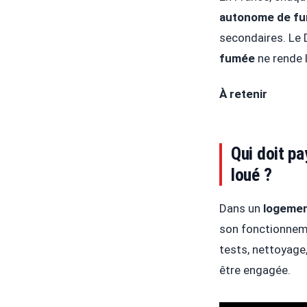
autonome de f
secondaires. Le 
fumée
ne rende l
À retenir
Qui doit pa
loué ?
Dans un
logemen
son fonctionneme
tests, nettoyage,
être engagée.