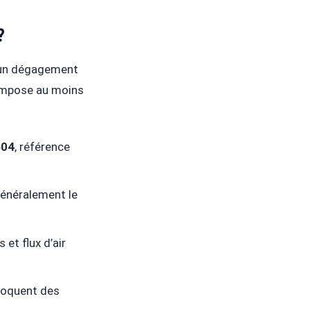
?
, un dégagement
i impose au moins
604
, référence
généralement le
 et flux d’air
ovoquent des