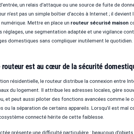
d’entrée, un relais d’attaque ou une source de fuite de don
ur n’est pas un simple boîtier d’accès à Internet ; il devient 
 numérique. Mettre en place un
routeur sécurisé maison
co
 réglages, une segmentation adaptée et une vigilance conti
ges domestiques sans compliquer inutilement le quotidien.
e routeur est au cœur de la sécurité domestiq
tion résidentielle, le routeur distribue la connexion entre Int
aux du logement. Il attribue les adresses locales, gère souve
eu, et peut aussi piloter des fonctions avancées comme le c
és ou la séparation de certains appareils. Lorsqu’il est mal c
écosystème connecté hérite de cette faiblesse.
tée présente une difficulté particulière : beaucoup d’objet