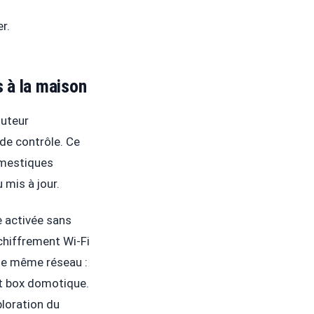
r.
s à la maison
outeur
 de contrôle. Ce
omestiques
 mis à jour.
e activée sans
 chiffrement Wi-Fi
 le même réseau :
et box domotique.
ploration du