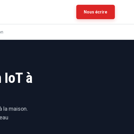
Nous écrire
on
 IoT à
à la maison.
seau