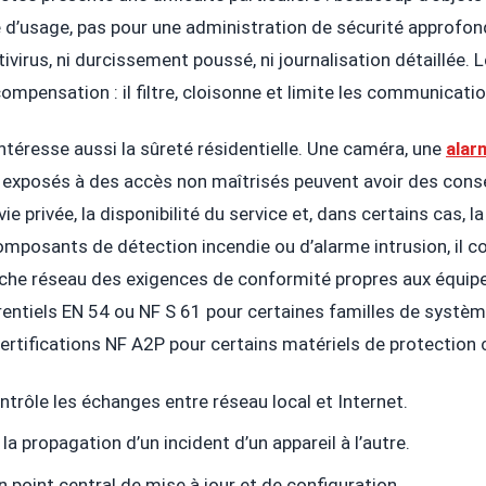
é d’usage, pas pour une administration de sécurité approfon
ivirus, ni durcissement poussé, ni journalisation détaillée. 
compensation : il filtre, cloisonne et limite les communicati
ntéresse aussi la sûreté résidentielle. Une caméra, une
alar
 exposés à des accès non maîtrisés peuvent avoir des con
vie privée, la disponibilité du service et, dans certains cas, 
omposants de détection incendie ou d’alarme intrusion, il c
uche réseau des exigences de conformité propres aux équip
rentiels EN 54 ou NF S 61 pour certaines familles de systèm
certifications NF A2P pour certains matériels de protection c
ntrôle les échanges entre réseau local et Internet.
r la propagation d’un incident d’un appareil à l’autre.
un point central de mise à jour et de configuration.