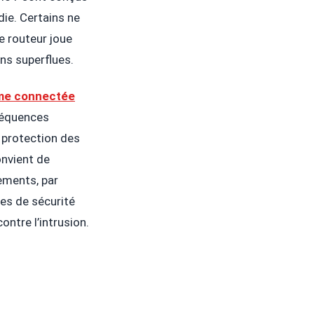
die. Certains ne
Le routeur joue
ons superflues.
me connectée
séquences
la protection des
onvient de
ements, par
es de sécurité
ontre l’intrusion.