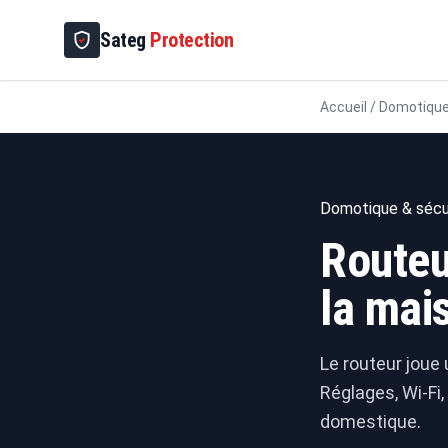
Sateg
Protection
Accueil
/
Domotique
Domotique & sécu
Routeu
la mai
Le routeur joue 
Réglages, Wi-Fi,
domestique.