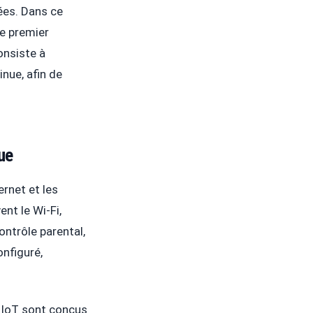
nées. Dans ce
le premier
nsiste à
nue, afin de
ue
ernet et les
nt le Wi-Fi,
ontrôle parental,
onfiguré,
s IoT sont conçus