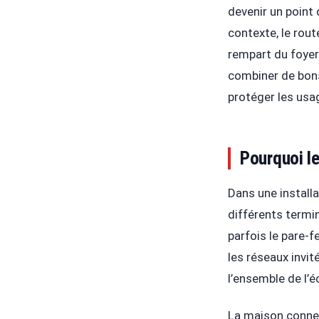
devenir un point 
contexte, le route
rempart du foyer
combiner de bons
protéger les usa
Pourquoi l
Dans une installa
différents termin
parfois le pare-f
les réseaux invit
l’ensemble de l’
La maison connec