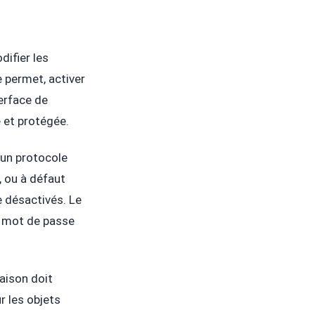
difier les
e permet, activer
terface de
e et protégée.
 un protocole
 ou à défaut
 désactivés. Le
e mot de passe
maison doit
r les objets