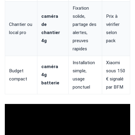
Fixation
caméra
solide,
Prix à
Chantier ou
de
partage des
vérifier
local pro
chantier
alertes,
selon
4g
preuves
pack
rapides
Installation
Xiaomi
caméra
Budget
simple,
sous 150
4g
compact
usage
€ signalé
batterie
ponctuel
par BFM