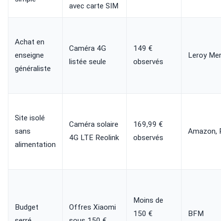
avec carte SIM
Achat en
Caméra 4G
149 €
enseigne
Leroy Mer
listée seule
observés
généraliste
Site isolé
Caméra solaire
169,99 €
sans
Amazon, R
4G LTE Reolink
observés
alimentation
Moins de
Budget
Offres Xiaomi
150 €
BFM
serré
sous 150 €