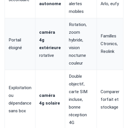
autonome
alertes
Arlo, eufy
mobiles
Rotation,
caméra
zoom
Familles
Portail
4g
hybride,
Ctronics,
éloigné
extérieure
vision
Reolink
rotative
nocturne
couleur
Double
objectif,
Exploitation
carte SIM
Comparer
ou
caméra
incluse,
forfait et
dépendance
4g solaire
bonne
stockage
sans box
réception
4G