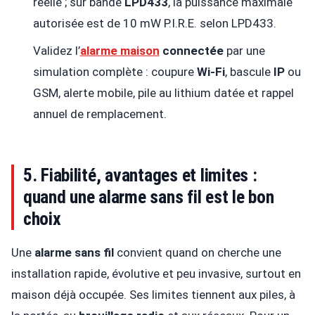
réelle ; sur bande
LPD433
, la puissance maximale
autorisée est de 10 mW P.I.R.E. selon LPD433.
Validez l’
alarme maison
connectée
par une
simulation complète : coupure
Wi-Fi
, bascule
IP
ou
GSM, alerte mobile, pile au lithium datée et rappel
annuel de remplacement.
5. Fiabilité, avantages et limites :
quand une alarme sans fil est le bon
choix
Une
alarme sans fil
convient quand on cherche une
installation rapide, évolutive et peu invasive, surtout en
maison déjà occupée. Ses limites tiennent aux piles, à