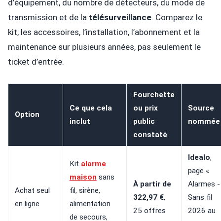
d’équipement, du nombre de détecteurs, du mode de
transmission et de la
télésurveillance
. Comparez le
kit, les accessoires, l’installation, l’abonnement et la
maintenance sur plusieurs années, pas seulement le
ticket d’entrée.
Fourchette
Ce que cela
ou prix
Source
Option
inclut
public
nommée
constaté
Idealo
,
Kit
alarme
page «
maison
sans
À partir de
Alarmes -
Achat seul
fil, sirène,
322,97 €
,
Sans fil
en ligne
alimentation
25 offres
2026 au
de secours,