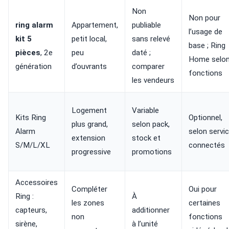
Non
Non pour
ring alarm
Appartement,
publiable
l’usage de
kit 5
petit local,
sans relevé
base ; Ring
pièces
, 2e
peu
daté ;
Home selo
génération
d’ouvrants
comparer
fonctions
les vendeurs
Logement
Variable
Kits Ring
Optionnel,
plus grand,
selon pack,
Alarm
selon servi
extension
stock et
S/M/L/XL
connectés
progressive
promotions
Accessoires
Compléter
Oui pour
Ring :
À
les zones
certaines
capteurs,
additionner
non
fonctions
sirène,
à l’unité