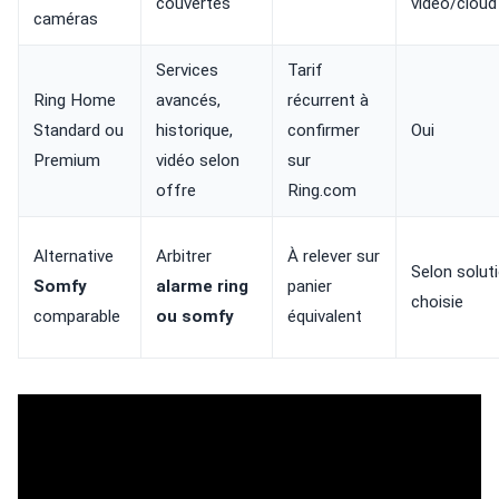
couvertes
vidéo/cloud
caméras
Services
Tarif
Ring Home
avancés,
récurrent à
Standard ou
historique,
confirmer
Oui
Premium
vidéo selon
sur
offre
Ring.com
Alternative
Arbitrer
À relever sur
Selon solut
Somfy
alarme ring
panier
choisie
comparable
ou somfy
équivalent