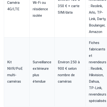
Caméra
Wi-Fi ou
350 € + carte
: Reolink,
4G/LTE
résidence
SIM/data
Arlo, TP-
isolée
Link, Darty,
Boulanger,
Amazon
Fiches
fabricants
et
Kit
Surveillance
Environ 250 à
revendeurs
NVR/PoE
extérieure
900 € selon
: Reolink,
multi-
plus
nombre de
Hikvision,
caméras
étendue
caméras
Dahua,
TP-Link,
revendeurs
spécialisés