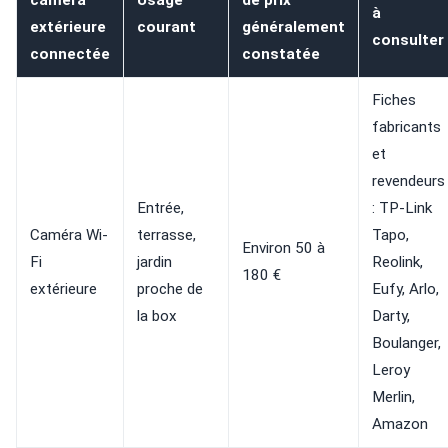
caméra
Usage
de prix
à
extérieure
courant
généralement
consulter
connectée
constatée
Fiches
fabricants
et
revendeurs
Entrée,
: TP-Link
Caméra Wi-
terrasse,
Tapo,
Environ 50 à
Fi
jardin
Reolink,
180 €
extérieure
proche de
Eufy, Arlo,
la box
Darty,
Boulanger,
Leroy
Merlin,
Amazon