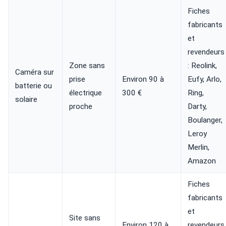
Fiches
fabricants
et
revendeurs
Zone sans
: Reolink,
Caméra sur
prise
Environ 90 à
Eufy, Arlo,
batterie ou
électrique
300 €
Ring,
solaire
proche
Darty,
Boulanger,
Leroy
Merlin,
Amazon
Fiches
fabricants
et
Site sans
Environ 120 à
revendeurs