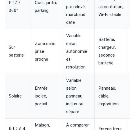
PTZ /
Cour, jardin,
par relevé
alimentation,
360°
parking
marchand
Wi-Fi stable
daté
Variable
Batterie,
Zone sans
selon
Sur
chargeur,
prise
autonomie
batterie
seconde
proche
et
batterie
résolution
Variable
Entrée
selon
Panneau,
Solaire
isolée,
panneau
câble,
portail
inclus ou
exposition
séparé
Maison,
À comparer
Kit 2 à 4
Enregistreur,